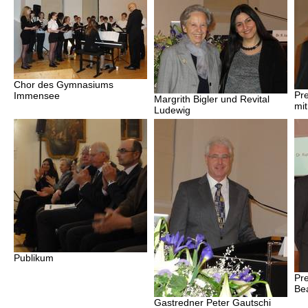
Chor des Gymnasiums
Pre
Immensee
Margrith Bigler und Revital
mit
Ludewig
Publikum
Pr
Bea
Gastredner Peter Gautschi