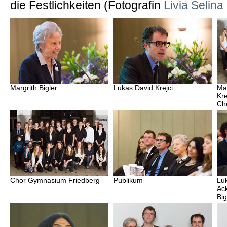
die Festlichkeiten (Fotografin
Livia Selin
Margrith Bigler
Lukas David Krejci
Mar
Kre
Ch
Chor Gymnasium Friedberg
Publikum
Luk
Ac
Big