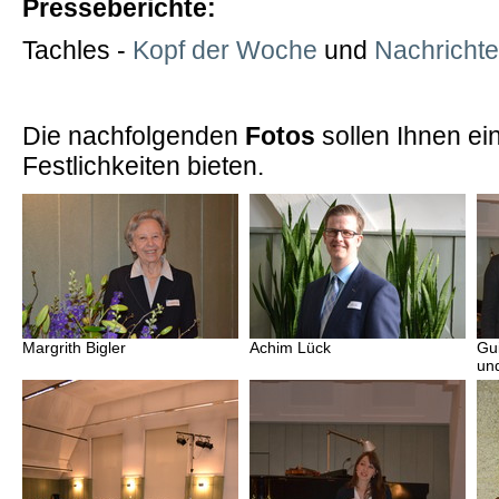
Presseberichte:
Tachles -
Kopf der Woche
und
Nachricht
Die nachfolgenden
Fotos
sollen Ihnen ein
Festlichkeiten bieten.
Margrith Bigler
Achim Lück
Gui
un