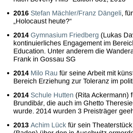
2016
Stefan Mächler/Franz Dängeli
, f
„Holocaust heute?“
2014
Gymnasium Friedberg
(Lukas Davi
kontinuierliches Engagement im Bereic
Education. Unter anderem die Wandera
Frank in Gossau SG
2014
Milo Rau
für seine Arbeit mit küns
Bereich Erziehung zur Toleranz im poli
2014
Schule Hutten
(Rita Ackermann) f
Brundibár, die auch im Ghetto Theresie
wurde. 2014 wurden 3 Preisträger geeh
2013
Achim Lück
für sein Theaterstück
(Baden) über den in Auschwitz ermorde