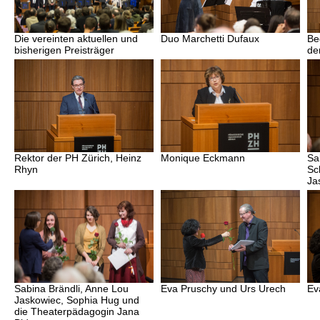
Die vereinten aktuellen und
Duo Marchetti Dufaux
Be
bisherigen Preisträger
de
Rektor der PH Zürich, Heinz
Monique Eckmann
Sa
Rhyn
Sc
Ja
Sabina Brändli, Anne Lou
Eva Pruschy und Urs Urech
Ev
Jaskowiec, Sophia Hug und
die Theaterpädagogin Jana