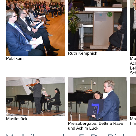
Ruth Kempnich
Publikum
Mar
Ac
Le
Sc
Musikstück
Mar
Preisübergabe: Bettina Rave
Lü
und Achim Lück