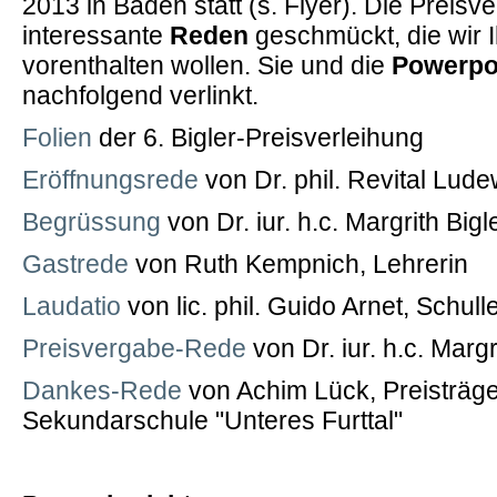
2013 in Baden statt (s. Flyer). Die Preis
interessante
Reden
geschmückt, die wir I
vorenthalten wollen. Sie und die
Powerpoi
nachfolgend verlinkt.
Folien
der 6. Bigler-Preisverleihung
Eröffnungsrede
von Dr. phil. Revital Lude
Begrüssung
von Dr. iur. h.c. Margrith Bigle
Gastrede
von Ruth Kempnich, Lehrerin
Laudatio
von lic. phil. Guido Arnet, Schull
Preisvergabe-Rede
von Dr. iur. h.c. Margri
Dankes-Rede
von Achim Lück, Preisträge
Sekundarschule "Unteres Furttal"