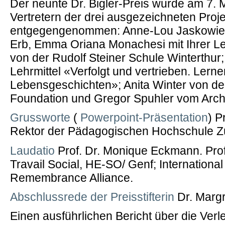
Der neunte Dr. Bigler-Preis wurde am 7.
Vertretern der drei ausgezeichneten Proj
entgegengenommen: Anne-Lou Jaskowiec,
Erb, Emma Oriana Monachesi mit Ihrer Le
von der Rudolf Steiner Schule Winterthur;
Lehrmittel «Verfolgt und vertrieben. Lerne
Lebensgeschichten»; Anita Winter von d
Foundation und Gregor Spuhler vom Archiv
Grussworte
(
Powerpoint-Präsentation
) P
Rektor der Pädagogischen Hochschule Zü
Laudatio
Prof. Dr. Monique Eckmann. Prof
Travail Social, HE-SO/ Genf; Internationa
Remembrance Alliance.
Abschlussrede der Preisstifterin
Dr. Margri
Einen ausführlichen Bericht über die Verle