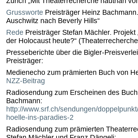
Zürich „Mit Theaterrecherche hautnah vo
Grussworte
Preisträger Heinz Bachmann. 
Auschwitz nach Beverly Hills“
Rede
Preisträger Stefan Mächler. Projek
der Holocaust heute?“ (Theaterrecherche
Presseberichte über die Bigler-Preisverle
Preisträger:
Medienecho zum prämierten Buch von H
NZZ-Beitrag
Radiosendung zum Erscheinen des Buch
Bachmann:
http://www.srf.ch/sendungen/doppelpunkt
hoelle-ins-paradies-2
Radiosendung zum prämierten Theaterre
Stefan Mächler und Franz Dängeli: