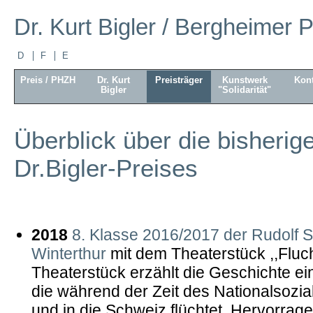
Dr. Kurt Bigler / Bergheimer P
D
F
E
Preis / PHZH
Dr. Kurt
Preisträger
Kunstwerk
Kont
Bigler
"Solidarität"
Überblick über die bisherig
Dr.Bigler-Preises
2018
8. Klasse 2016/2017 der Rudolf S
Winterthur
mit dem Theaterstück ,,Flucht
Theaterstück erzählt die Geschichte ein
die während der Zeit des Nationalsozial
und in die Schweiz flüchtet. Hervorrage