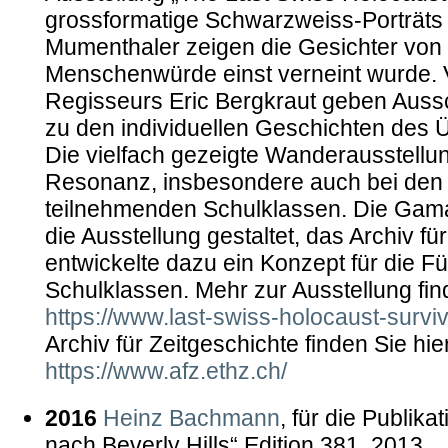
grossformatige Schwarzweiss-Porträts
Mumenthaler zeigen die Gesichter vo
Menschenwürde einst verneint wurde.
Regisseurs Eric Bergkraut geben Aussc
zu den individuellen Geschichten des 
Die vielfach gezeigte Wanderausstellu
Resonanz, insbesondere auch bei den 
teilnehmenden Schulklassen. Die Gama
die Ausstellung gestaltet, das Archiv fü
entwickelte dazu ein Konzept für die F
Schulklassen. Mehr zur Ausstellung find
https://www.last-swiss-holocaust-survi
Archiv für Zeitgeschichte finden Sie hie
https://www.afz.ethz.ch/
2016
Heinz Bachmann
, für die Publik
nach Beverly Hills“ Edition 381, 2013