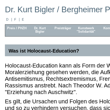
Dr. Kurt Bigler / Bergheimer P
D
F
E
Preis / PHZH
Dr. Kurt
Preisträger
Kunstwerk
Kont
Bigler
"Solidarität"
Was ist Holocaust-Education?
Holocaust-Education kann als Form der 
Moralerziehung gesehen werden, die Aufk
Antisemitismus, Rechtsextremismus, Frem
Rassismus anstrebt. Nach Theodor W. Ado
"Erziehung nach Auschwitz".
Es gilt, die Ursachen und Folgen des Hol
und so zu verhindern versuchen, dass s