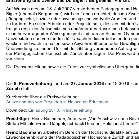
E
ntstehung und Zweck des Dr. Bigler / Bergheimer-Preises
Auf Wunsch des am 18. Juli 2007 verstorbenen Pädagogen und Hol
Bigler (ehemals Bergheimer) wird ein Fonds errichtet, dessen Zweck
pädagogische, soziale oder psychologische wertvolle Arbeiten und P
zu fördern. Es sollen Arbeiten oder Projekte sein, die sich mit den
Folgen resp. des Antisemitismus und/oder des Rassismus befassen
sie in hervorragender Weise geeignet sind, um an Schulen, Gymn
Universitäten das Verständnis für Ursachen dieser belastenden ges
wecken und wach zu halten sowie Abwehrmethoden oder Bewältigu
Überwindung zu finden. Der mit der Stiftung verbundene Auftrag
der Pädagogischen Hochschule Zürich übertragen. Der Preis wird 
verliehen.
Die Pressemitteilung sowie die Fotos zur symbolischen Übergabe f
Die
8. Preisverleihung
fand am
27. Januar 2016
um 18:30 Uhr an
Zürich
statt.
Kurzbericht über die Preisverleihung:
Auszeichnung von Projekten in Holocaust Education
Download:
Einladung zur 8. Preisverleihung
Preisträger
: Heinz Bachmann, Autor von „Von Auschwitz nach Beverl
Stefan Mächler/Franz Dängeli, act-backTheater „Holocaust heute?“
Heinz Bachmann
arbeitet im Bereich der Hochschuldidaktik am Ze
Erwachsenenbildung der Pädagogischen Hochschule Zürich und als L