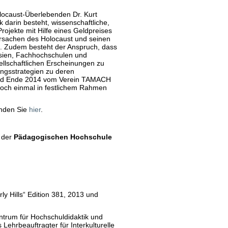
ocaust-Überlebenden Dr. Kurt
 darin besteht, wissenschaftliche,
rojekte mit Hilfe eines Geldpreises
 Ursachen des Holocaust und seinen
. Zudem besteht der Anspruch, dass
asien, Fachhochschulen und
ellschaftlichen Erscheinungen zu
ngsstrategien zu deren
 wird Ende 2014 vom Verein TAMACH
noch einmal in festlichem Rahmen
inden Sie
hier
.
 der
Pädagogischen Hochschule
y Hills“ Edition 381, 2013 und
ntrum für Hochschuldidaktik und
ehrbeauftragter für Interkulturelle