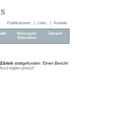
is
Publikationen
Links
Kontakt
akt
Holocaust-
Tamach
Education
 Zürich
stattgefunden. Einen Bericht
urt-bigler-preis2/