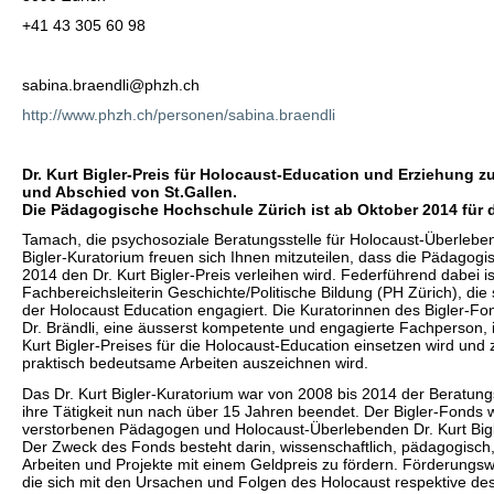
+41 43 305 60 98
sabina.braendli@phzh.ch
http://www.phzh.ch/personen/sabina.braendli
Dr. Kurt Bigler-Preis für Holocaust-Education und Erziehung z
und Abschied von St.Gallen.
Die Pädagogische Hochschule Zürich ist ab Oktober 2014 für d
Tamach, die psychosoziale Beratungsstelle für Holocaust-Überleben
Bigler-Kuratorium freuen sich Ihnen mitzuteilen, dass die Pädagog
2014 den Dr. Kurt Bigler-Preis verleihen wird. Federführend dabei ist
Fachbereichsleiterin Geschichte/Politische Bildung (PH Zürich), die 
der Holocaust Education engagiert. Die Kuratorinnen des Bigler-Fon
Dr. Brändli, eine äusserst kompetente und engagierte Fachperson, 
Kurt Bigler-Preises für die Holocaust-Education einsetzen wird und 
praktisch bedeutsame Arbeiten auszeichnen wird.
Das Dr. Kurt Bigler-Kuratorium war von 2008 bis 2014 der Beratung
ihre Tätigkeit nun nach über 15 Jahren beendet. Der Bigler-Fonds
verstorbenen Pädagogen und Holocaust-Überlebenden Dr. Kurt Bigl
Der Zweck des Fonds besteht darin, wissenschaftlich, pädagogisch,
Arbeiten und Projekte mit einem Geldpreis zu fördern. Förderungswü
die sich mit den Ursachen und Folgen des Holocaust respektive de