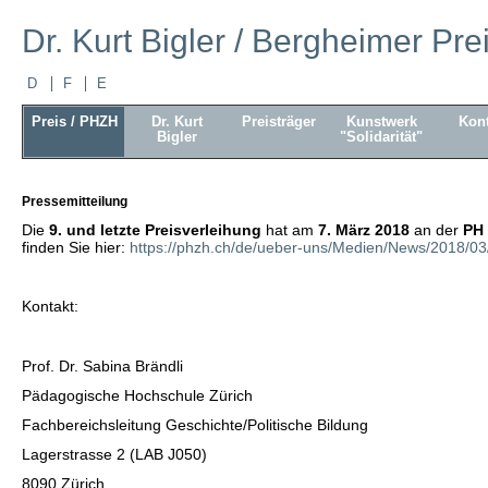
Dr. Kurt Bigler / Bergheimer Pre
D
F
E
Preis / PHZH
Dr. Kurt
Preisträger
Kunstwerk
Kont
Bigler
"Solidarität"
Pressemitteilung
Die
9. und letzte Preisverleihung
hat am
7. März 2018
an der
PH
finden Sie hier:
https://phzh.ch/de/ueber-uns/Medien/News/2018/03/k
Kontakt:
Prof. Dr. Sabina Brändli
Pädagogische Hochschule Zürich
Fachbereichsleitung Geschichte/Politische Bildung
Lagerstrasse 2 (LAB J050)
8090 Zürich