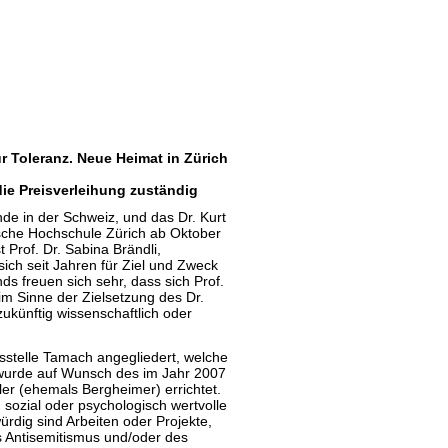
ur Toleranz. Neue Heimat in Zürich
ie Preisverleihung zuständig
de in der Schweiz, und das Dr. Kurt
ische Hochschule Zürich ab Oktober
 Prof. Dr. Sabina Brändli,
sich seit Jahren für Ziel und Zweck
ds freuen sich sehr, dass sich Prof.
im Sinne der Zielsetzung des Dr.
zukünftig wissenschaftlich oder
sstelle Tamach angegliedert, welche
 wurde auf Wunsch des im Jahr 2007
er (ehemals Bergheimer) errichtet.
 sozial oder psychologisch wertvolle
rdig sind Arbeiten oder Projekte,
s Antisemitismus und/oder des