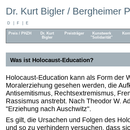
Dr. Kurt Bigler / Bergheimer P
D
F
E
Preis / PHZH
Dr. Kurt
Preisträger
Kunstwerk
Kont
Bigler
"Solidarität"
Was ist Holocaust-Education?
Holocaust-Education kann als Form der 
Moralerziehung gesehen werden, die Aufk
Antisemitismus, Rechtsextremismus, Frem
Rassismus anstrebt. Nach Theodor W. Ado
"Erziehung nach Auschwitz".
Es gilt, die Ursachen und Folgen des Hol
und so zu verhindern versuchen, dass s